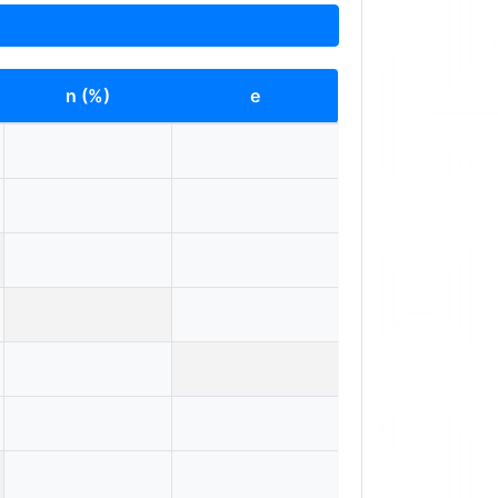
n (%)
e