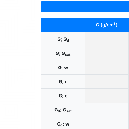
3
G (g/cm
)
G; G
d
G; G
sat
G; w
G; n
G; e
G
; G
d
sat
G
; w
d