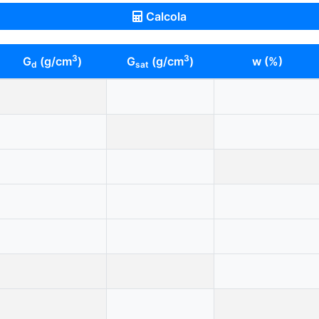
Calcola
3
3
G
(g/cm
)
G
(g/cm
)
w (%)
d
sat