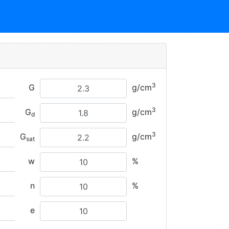
3
G
g/cm
3
G
g/cm
d
3
G
g/cm
sat
w
%
n
%
e